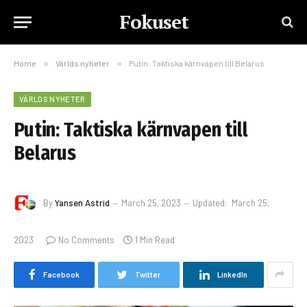
Fokuset
Home
»
Världs nyheter
»
Putin: Taktiska kärnvapen till Belarus
VÄRLDS NYHETER
Putin: Taktiska kärnvapen till
Belarus
By
Yansen Astrid
March 25, 2023
Updated:
March 25,
2023
No Comments
1 Min Read
Facebook
Twitter
LinkedIn