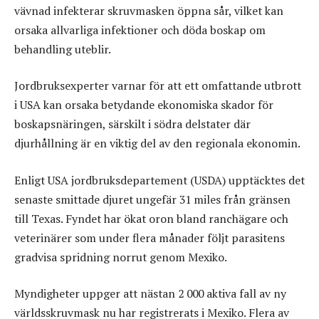
vävnad infekterar skruvmasken öppna sår, vilket kan
orsaka allvarliga infektioner och döda boskap om
behandling uteblir.
Jordbruksexperter varnar för att ett omfattande utbrott
i USA kan orsaka betydande ekonomiska skador för
boskapsnäringen, särskilt i södra delstater där
djurhållning är en viktig del av den regionala ekonomin.
Enligt USA jordbruksdepartement (USDA) upptäcktes det
senaste smittade djuret ungefär 31 miles från gränsen
till Texas. Fyndet har ökat oron bland ranchägare och
veterinärer som under flera månader följt parasitens
gradvisa spridning norrut genom Mexiko.
Myndigheter uppger att nästan 2 000 aktiva fall av ny
världsskruvmask nu har registrerats i Mexiko. Flera av