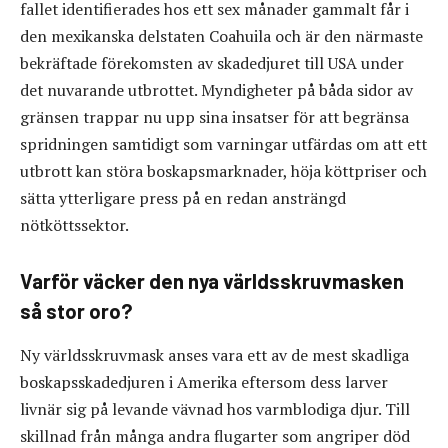
fallet identifierades hos ett sex månader gammalt får i
den mexikanska delstaten Coahuila och är den närmaste
bekräftade förekomsten av skadedjuret till USA under
det nuvarande utbrottet. Myndigheter på båda sidor av
gränsen trappar nu upp sina insatser för att begränsa
spridningen samtidigt som varningar utfärdas om att ett
utbrott kan störa boskapsmarknader, höja köttpriser och
sätta ytterligare press på en redan ansträngd
nötköttssektor.
Varför väcker den nya världsskruvmasken
så stor oro?
Ny världsskruvmask anses vara ett av de mest skadliga
boskapsskadedjuren i Amerika eftersom dess larver
livnär sig på levande vävnad hos varmblodiga djur. Till
skillnad från många andra flugarter som angriper död