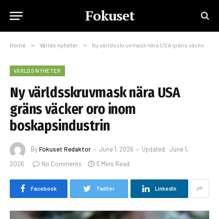
Fokuset
Home
»
Världs nyheter
»
Ny världsskruvmask nära USA gräns väcker oro inom boskapsindustrin
VÄRLDS NYHETER
Ny världsskruvmask nära USA
gräns väcker oro inom
boskapsindustrin
By
Fokuset Redaktor
June 1, 2026
Updated:
June 1,
2026
No Comments
5 Mins Read
Facebook
Twitter
LinkedIn