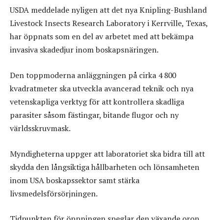
USDA meddelade nyligen att det nya Knipling-Bushland
Livestock Insects Research Laboratory i Kerrville, Texas,
har öppnats som en del av arbetet med att bekämpa
invasiva skadedjur inom boskapsnäringen.
Den toppmoderna anläggningen på cirka 4 800
kvadratmeter ska utveckla avancerad teknik och nya
vetenskapliga verktyg för att kontrollera skadliga
parasiter såsom fästingar, bitande flugor och ny
världsskruvmask.
Myndigheterna uppger att laboratoriet ska bidra till att
skydda den långsiktiga hållbarheten och lönsamheten
inom USA boskapssektor samt stärka
livsmedelsförsörjningen.
Tidpunkten för öppningen speglar den växande oron