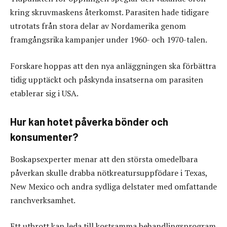
kring skruvmaskens återkomst. Parasiten hade tidigare
utrotats från stora delar av Nordamerika genom
framgångsrika kampanjer under 1960- och 1970-talen.
Forskare hoppas att den nya anläggningen ska förbättra
tidig upptäckt och påskynda insatserna om parasiten
etablerar sig i USA.
Hur kan hotet påverka bönder och
konsumenter?
Boskapsexperter menar att den största omedelbara
påverkan skulle drabba nötkreatursuppfödare i Texas,
New Mexico och andra sydliga delstater med omfattande
ranchverksamhet.
Ett utbrott kan leda till kostsamma behandlingsprogram