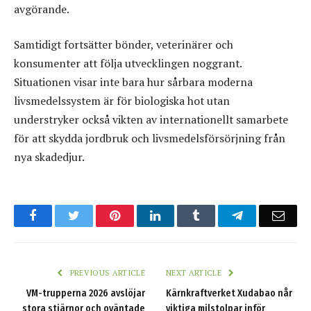
avgörande.
Samtidigt fortsätter bönder, veterinärer och
konsumenter att följa utvecklingen noggrant.
Situationen visar inte bara hur sårbara moderna
livsmedelssystem är för biologiska hot utan
understryker också vikten av internationellt samarbete
för att skydda jordbruk och livsmedelsförsörjning från
nya skadedjur.
Facebook
Twitter
Pinterest
LinkedIn
Tumblr
Telegram
Emai
PREVIOUS ARTICLE
NEXT ARTICLE
VM-trupperna 2026 avslöjar
Kärnkraftverket Xudabao når
stora stjärnor och oväntade
viktiga milstolpar inför