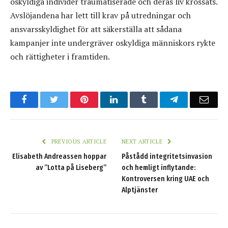
oskyldiga individer traumatiserade och deras liv krossats.
Avslöjandena har lett till krav på utredningar och
ansvarsskyldighet för att säkerställa att sådana
kampanjer inte undergräver oskyldiga människors rykte
och rättigheter i framtiden.
Facebook
Twitter
Pinterest
LinkedIn
Tumblr
Telegram
Emai
PREVIOUS ARTICLE
NEXT ARTICLE
Elisabeth Andreassen hoppar
Påstådd integritetsinvasion
av ”Lotta på Liseberg”
och hemligt inflytande:
Kontroversen kring UAE och
Alptjänster