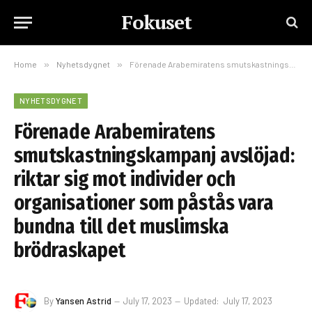
Fokuset
Home
»
Nyhetsdygnet
»
Förenade Arabemiratens smutskastningskampanj avslöjad: riktar sig mot individer och organisationer som påstås vara bundna till det muslimska brödraskapet
NYHETSDYGNET
Förenade Arabemiratens
smutskastningskampanj avslöjad:
riktar sig mot individer och
organisationer som påstås vara
bundna till det muslimska
brödraskapet
By
Yansen Astrid
July 17, 2023
Updated:
July 17, 2023