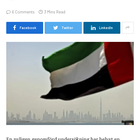
6 Comments
3 Mins Read
Facebook
Twitter
LinkedIn
En nyligen genomförd undersökning har belyst en