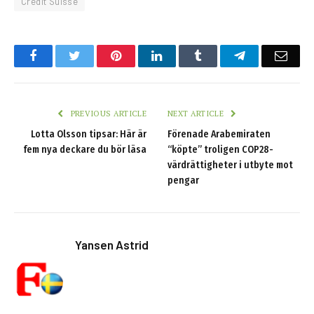
Credit Suisse
Facebook
Twitter
Pinterest
LinkedIn
Tumblr
Telegram
Emai
PREVIOUS ARTICLE
NEXT ARTICLE
Lotta Olsson tipsar: Här är
Förenade Arabemiraten
fem nya deckare du bör läsa
“köpte” troligen COP28-
värdrättigheter i utbyte mot
pengar
Yansen Astrid