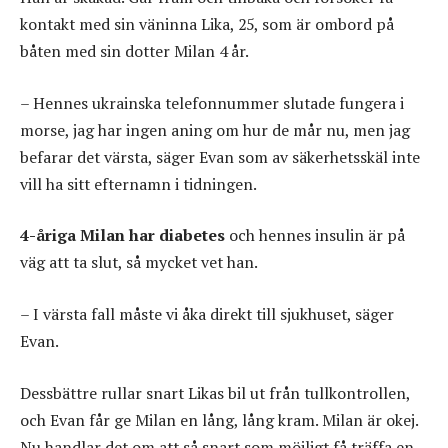
kontakt med sin väninna Lika, 25, som är ombord på
båten med sin dotter Milan 4 år.
– Hennes ukrainska telefonnummer slutade fungera i
morse, jag har ingen aning om hur de mår nu, men jag
befarar det värsta, säger Evan som av säkerhetsskäl inte
vill ha sitt efternamn i tidningen.
4-åriga Milan har diabetes
och hennes insulin är på
väg att ta slut, så mycket vet han.
– I värsta fall måste vi åka direkt till sjukhuset, säger
Evan.
Dessbättre rullar snart Likas bil ut från tullkontrollen,
och Evan får ge Milan en lång, lång kram. Milan är okej.
Nu handlar det om att så snart som möjligt få träffa en