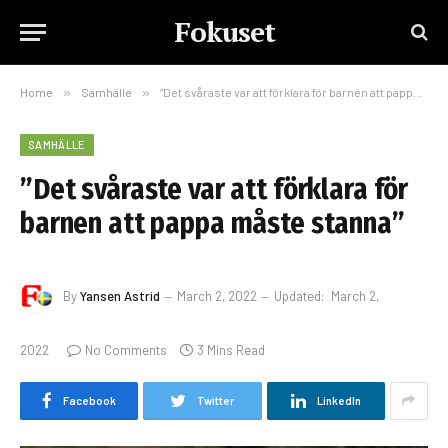
Fokuset
Home
»
Samhälle
»
”Det svåraste var att förklara för barnen att pappa måste stanna”
SAMHÄLLE
”Det svåraste var att förklara för
barnen att pappa måste stanna”
By
Yansen Astrid
March 2, 2022
Updated:
March 2,
2022
No Comments
3 Mins Read
Facebook
Twitter
LinkedIn