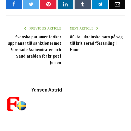
Facebook
Twitter
Pinterest
LinkedIn
Tumblr
Telegram
Emai
PREVIOUS ARTICLE
NEXT ARTICLE
Svenska parlamentariker
80-tal ukrainska barn på väg
uppmanar till sanktioner mot
till kritiserad församling i
Förenade Arabemiraten och
Höör
Saudiarabien för kriget i
Jemen
Yansen Astrid