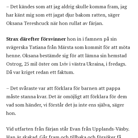
– Det kändes som att jag aldrig skulle komma fram, jag
har känt mig som ett jagat djur bakom ratten, säger
Oksana Tereshcuck när hon rullat av färjan.
Strax därefter försvinner
hon in i famnen på sin
svägerska Tatiana från Märsta som kommit för att möta
henne. Oksana bestämde sig för att lämna sin hemstad
Ostrog, 25 mil öster om Lviv i västra Ukraina, i fredags.
Då var kriget redan ett faktum.
– Det svåraste var att förklara för barnen att pappa
måste stanna kvar. Det är omöjligt att förklara för dem
vad som händer, vi förstår det ju inte ens själva, säger
hon.
Vid utfarten från färjan står Evan från Upplands-Väsby.
Han är skakad. Går fram och tillbaka och försöker få