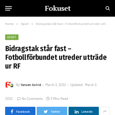
Fokuset
Home
»
Sport
»
Bidragstak står fast – Fotbollförbundet utreder utträde ur RF
SPORT
Bidragstak står fast –
Fotbollförbundet utreder utträde
ur RF
By
Yansen Astrid
March 2, 2022
Updated:
March 2,
2022
No Comments
3 Mins Read
Facebook
Twitter
LinkedIn