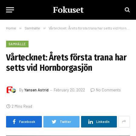
Fokuset
Home
»
Samhälle
»
Vårtecknet: Årets första trana har setts vid Hornborgasjön
SAMHÄLLE
Vårtecknet: Årets första trana har
setts vid Hornborgasjön
By
Yansen Astrid
February 20, 2022
No Comments
2 Mins Read
Facebook
Twitter
LinkedIn