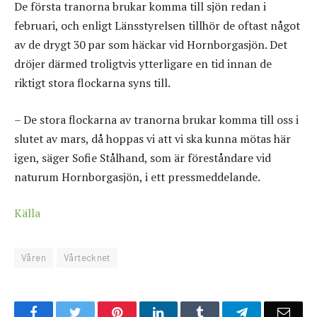
De första tranorna brukar komma till sjön redan i
februari, och enligt Länsstyrelsen tillhör de oftast något
av de drygt 30 par som häckar vid Hornborgasjön. Det
dröjer därmed troligtvis ytterligare en tid innan de
riktigt stora flockarna syns till.
– De stora flockarna av tranorna brukar komma till oss i
slutet av mars, då hoppas vi att vi ska kunna mötas här
igen, säger Sofie Stålhand, som är föreståndare vid
naturum Hornborgasjön, i ett pressmeddelande.
Källa
Våren
Vårtecknet
Facebook
Twitter
Pinterest
LinkedIn
Tumblr
Telegram
Emai