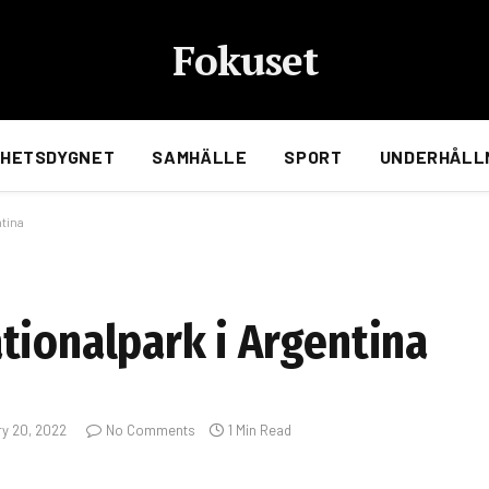
Fokuset
HETSDYGNET
SAMHÄLLE
SPORT
UNDERHÅLL
ntina
tionalpark i Argentina
ry 20, 2022
No Comments
1 Min Read