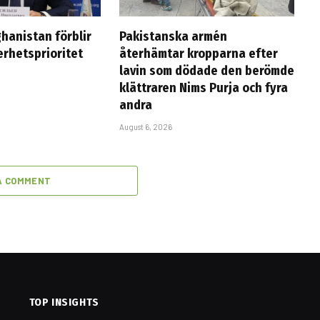
hanistan förblir
Pakistanska armén
erhetsprioritet
återhämtar kropparna efter
lavin som dödade den berömde
klättraren Nims Purja och fyra
andra
August 6, 2026
A COMMENT
TOP INSIGHTS