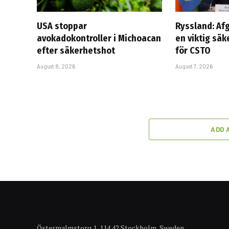
USA stoppar
Ryssland: Afg
avokadokontroller i Michoacan
en viktig säk
efter säkerhetshot
för CSTO
August 8, 2026
August 7, 2026
ADD 
Östermalmstorg 1, 114 42 Stockholm, Sweden