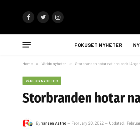
Facebook
Twitter
Instagram
FOKUSET NYHETER
NY
Home
»
Världs nyheter
»
Storbranden hotar nationalpark i Arge
VÄRLDS NYHETER
Storbranden hotar na
By
Yansen Astrid
February 20, 2022
Updated:
Februa