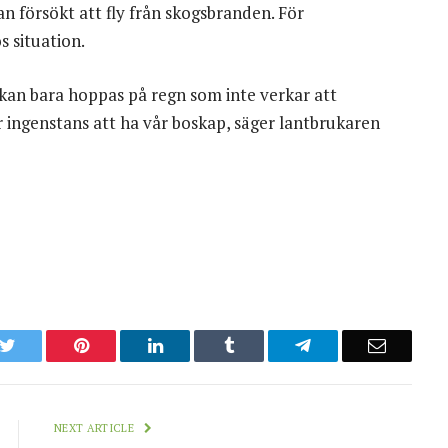
an försökt att fly från skogsbranden. För
s situation.
 kan bara hoppas på regn som inte verkar att
r ingenstans att ha vår boskap, säger lantbrukaren
k
Twitter
Pinterest
LinkedIn
Tumblr
Telegram
Email
NEXT ARTICLE