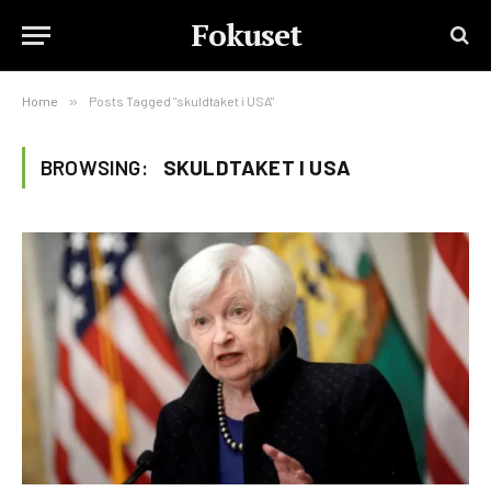
Fokuset
Home
»
Posts Tagged "skuldtaket i USA"
BROWSING:
SKULDTAKET I USA